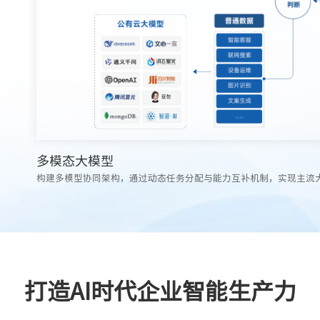
多模态大模型
构建多模型协同架构，通过动态任务分配与能力互补机制，实现主流
打造AI时代企业智能生产力