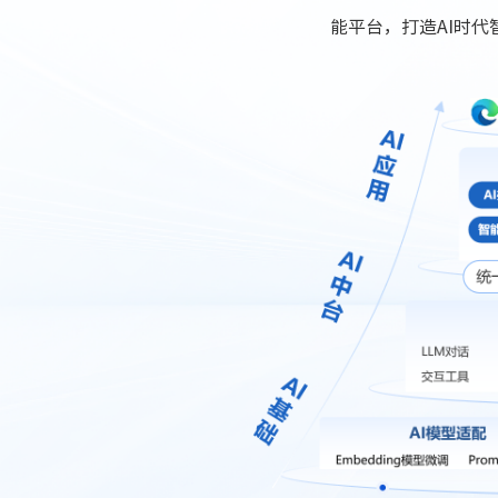
能平台，打造AI时代