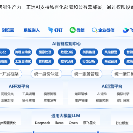
智能生产力。
正远AI支持私有化部署和公有云部署，通过权限设