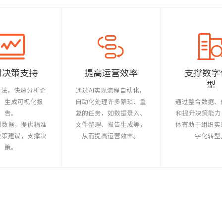
时决策支持
提高运营效率
支撑数字
型
算法，快速分析企
通过AI实现流程自动化，
，生成可视化报
自动化处理许多繁琐、重
通过整合数据、
告。
复的任务，如数据录入、
和提升决策能力
时数据，提供精准
文件整理、报告生成等，
体有助于组织实
决策建议，支撑决
从而提高运营效率。
字化转型
策。