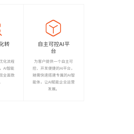
化转
自主可控AI平
台
优化流程
为客户提供一个自主可
，AI智能
控、开发便捷的AI平台，
现全面数
随需快速搭建专属的AI智
。
能体，让AI赋能企业运营
发展。