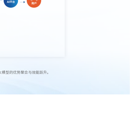
大模型的优势聚合与效能跃升。