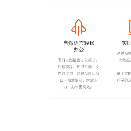
自然语言轻松
实
办公
通过AI
回归自然语言办公模式，
业数据
处理流程、知识检索、文
件对比均可通过AI对话窗
基于实
口一站式解决，解放人
科学的
力，办公更高效。