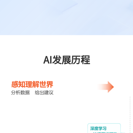
AI发展历程