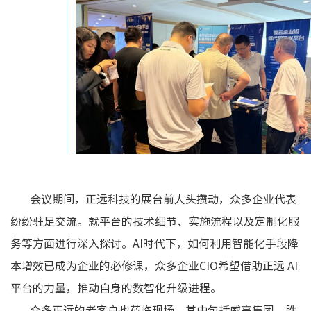
会议期间，正远科技的展台前人头攒动，众多企业代表
纷纷驻足交流。就平台的技术细节、实施流程以及定制化服
务等方面进行深入探讨。AI时代下，如何利用智能化手段降
本增效已成为企业的必修课，众多企业CIO希望借助正远 AI
平台的力量，推动自身的数智化升级进程。
众多正远的老客户也莅临现场，其中包括威高集团、胜