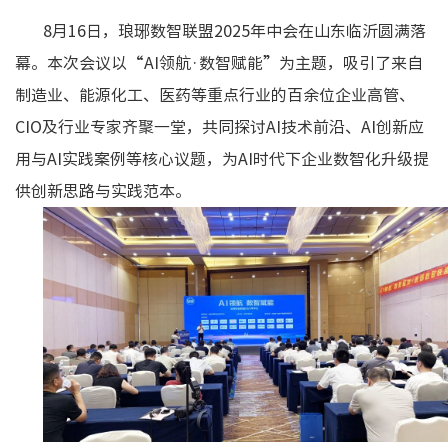
8月16日，琅琊数智联盟2025年中会在山东临沂圆满落
幕。本次会议以“AI领航·数智赋能”为主题，吸引了来自
制造业、能源化工、医药等重点行业的百余位企业高管、
CIO及行业专家齐聚一堂，共同探讨AI技术前沿、AI创新应
用与AI实践案例等核心议题，为AI时代下企业数智化升级提
供创新思路与实践范本。