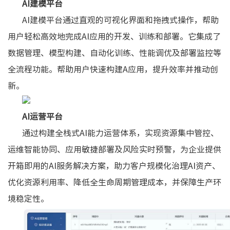
AI建模平台
AI建模平台通过直观的可视化界面和拖拽式操作，帮助
用户轻松高效地完成AI应用的开发、训练和部署。它集成了
数据管理、模型构建、自动化训练、性能调优及部署监控等
全流程功能。帮助用户快速构建A应用，提升效率并推动创
新。
AI运营平台
通过构建全栈式AI能力运营体系，实现资源集中管控、
运维智能协同、应用敏捷部署及风险实时预警，为企业提供
开箱即用的AI服务解决方案，助力客户规模化治理AI资产、
优化资源利用率、降低全生命周期管理成本，并保障生产环
境稳定性。