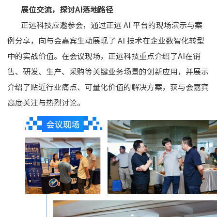
展位交流，探讨AI落地路径
正远科技应邀参会，通过正远 AI 平台的现场演示与案
例分享，向与会嘉宾生动展现了 AI 技术在企业数智化转型
中的实战价值。在会议现场，正远科技重点介绍了AI在销
售、研发、生产、采购等关键业务场景的创新应用，并展示
介绍了贴近行业痛点、可量化价值的解决方案，获与会嘉宾
高度关注与热烈讨论。