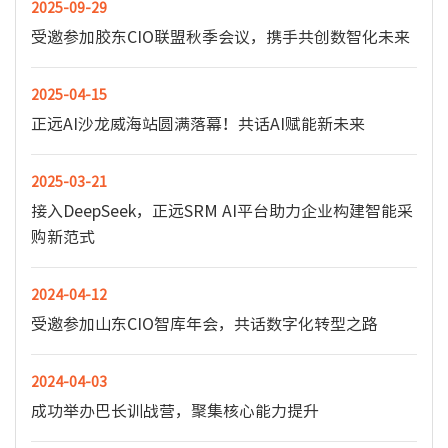
2025-09-29
受邀参加胶东CIO联盟秋季会议，携手共创数智化未来
2025-04-15
正远AI沙龙威海站圆满落幕！共话AI赋能新未来
2025-03-21
接入DeepSeek，正远SRM AI平台助力企业构建智能采
购新范式
2024-04-12
受邀参加山东CIO智库年会，共话数字化转型之路
2024-04-03
成功举办巴长训战营，聚集核心能力提升