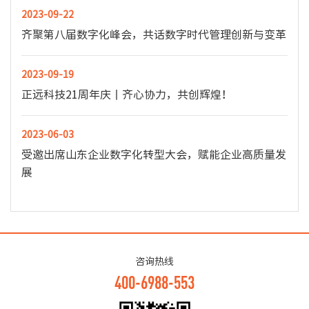
2023-09-22
齐聚第八届数字化峰会，共话数字时代管理创新与变革
2023-09-19
正远科技21周年庆丨齐心协力，共创辉煌！
2023-06-03
受邀出席山东企业数字化转型大会，赋能企业高质量发
展
咨询热线
400-6988-553