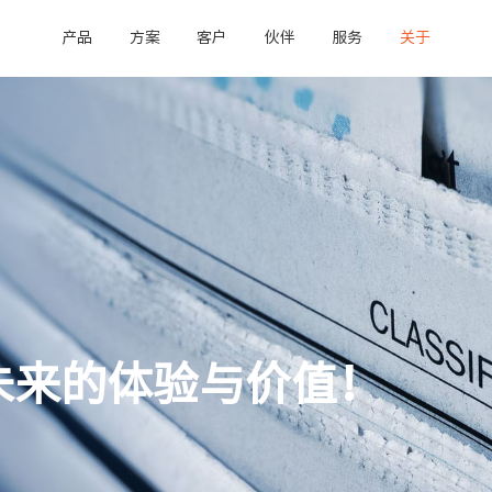
产品
方案
客户
伙伴
服务
关于
未来的体验与价值！