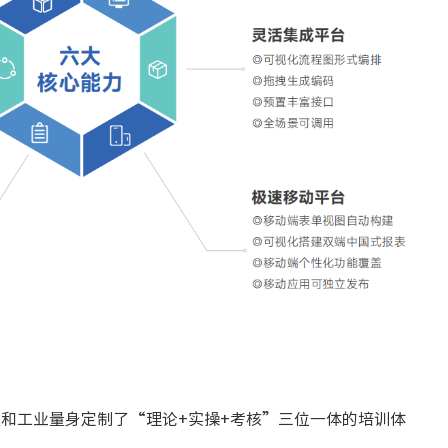
和工业量身定制了“理论+实操+考核”三位一体的培训体