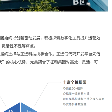
集团始终以创新驱动发展，积极探索数字化工具提升运营效
、灵活性不足等痛点。
，最终选择与正远科技携手合作。正远低代码开发平台凭借
代”的核心优势，完美契合了征和集团对高效、灵活、可