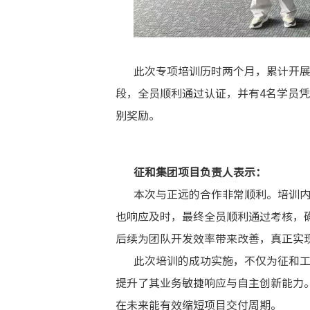
此次专项培训历时两个月，累计开展
段，全员顺利通过认证，并有4名学员
别奖励。
征和集团项目负责人表示：
本次与正远的合作非常顺利。培训
也响应及时，最终全员顺利通过考核，
后续为团队开发效率带来改善，真正实
此次培训的成功实施，不仅为征和
提升了其业务敏捷响应与自主创新能力
在未来能有效缩短项目交付周期。