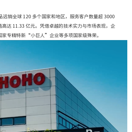
销全球 120 多个国家和地区，服务客户数量超 3000
达 11.33 亿元。凭借卓越的技术实力与市场表现，企
国家专精特新“小巨人”企业等多项国家级殊荣。