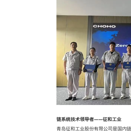
链系统技术领导者——征和工业
青岛征和工业股份有限公司是国内